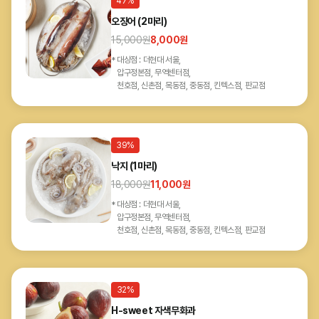
47%
오징어 (2마리)
15,000
원
8,000
원
대상점 : 더현대 서울,
압구정본점, 무역센터점,
천호점, 신촌점, 목동점, 중동점, 킨텍스점, 판교점
39%
낙지 (1마리)
18,000
원
11,000
원
대상점 : 더현대 서울,
압구정본점, 무역센터점,
천호점, 신촌점, 목동점, 중동점, 킨텍스점, 판교점
32%
H-sweet 자색무화과