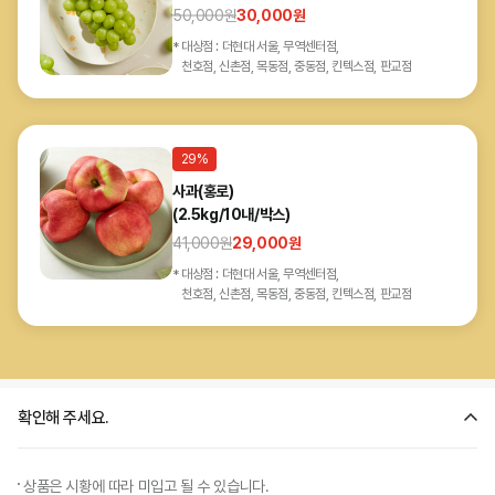
50,000
원
30,000
원
대상점 : 더현대 서울, 무역센터점,
천호점, 신촌점, 목동점, 중동점, 킨텍스점, 판교점
29%
사과(홍로)
(2.5kg/10내/박스)
41,000
원
29,000
원
대상점 : 더현대 서울, 무역센터점,
천호점, 신촌점, 목동점, 중동점, 킨텍스점, 판교점
기
보
히
세
확인해 주세요.
자
확
상품은 시황에 따라 미입고 될 수 있습니다.