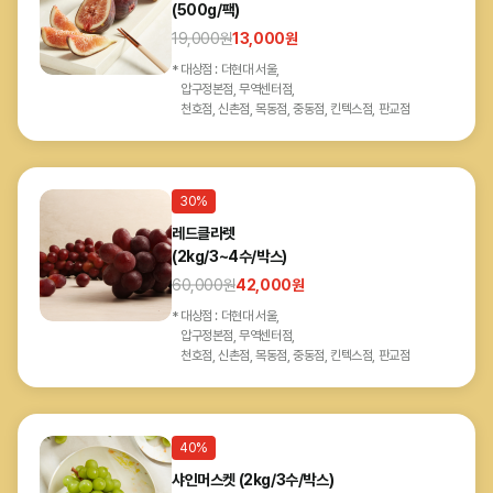
(500g/팩)
19,000
원
13,000
원
대상점 : 더현대 서울,
압구정본점, 무역센터점,
천호점, 신촌점, 목동점, 중동점, 킨텍스점, 판교점
30%
레드클라렛
(2kg/3~4수/박스)
60,000
원
42,000
원
대상점 : 더현대 서울,
압구정본점, 무역센터점,
천호점, 신촌점, 목동점, 중동점, 킨텍스점, 판교점
40%
샤인머스켓 (2kg/3수/박스)